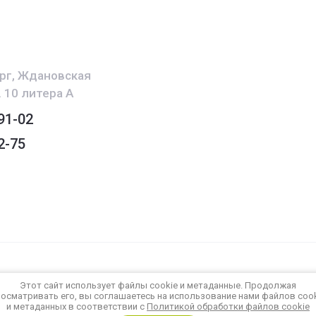
рг, Ждановская
 10 литера А
91-02
2-75
бразовательные
Поддержка.
Разработка са
Этот сайт использует файлы cookie и метаданные. Продолжая
осматривать его, вы соглашаетесь на использование нами файлов coo
Megag
денциальности
и метаданных в соответствии с
Политикой обработки файлов cookie