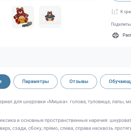
К ср
Поделить
Рас
е
Параметры
Отзывы
Обучающ
ериал для шнуровки «Мишка»: голова, туловище, лапы, ма
лексика и основные пространственные наречия: шнуровать
вверх, сзади, сбоку, прямо, слева, справа насквозь прот