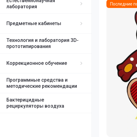
Естественнонаучная
Последние п
лаборатория
Магнитные пос
Технология
Предметные кабинеты
Мелкая мотори
Технология и лаборатория 3D-
Музыкальная д
прототипирования
Настольные иг
Коррекционное обучение
Опыты и экспе
Программные средства и
методические рекомендации
Организация п
Бактерицидные
рециркуляторы воздуха