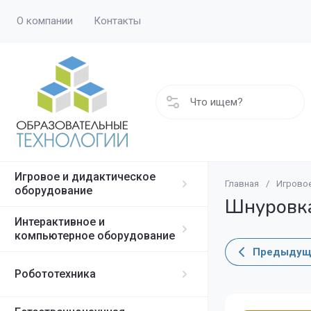
О компании
Контакты
Игровое и дидактическое
Главная
/
Игровое
Дидактические
Интерактивные
Робототехника
Демонстрацион
Английский яз
Кабинет психол
оборудование
Шнуровк
Интерактивное и
Игровое обору
Интерактивные
Робототехника
Лабораторное 
Биология
Кабинет логоп
компьютерное оборудование
Предыдущ
Иностранный яз
Робототехника
ОБЖ и НВП
Робототехника
Конструирован
Начальная шко