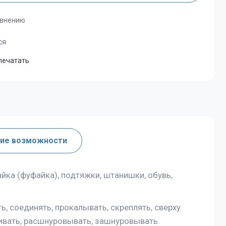
авнению
ся
печатать
ие возможности
йка (фуфайка), подтяжки, штанишки, обувь,
, соединять, прокалывать, скреплять, сверху
ягивать, расшнуровывать, зашнуровывать.